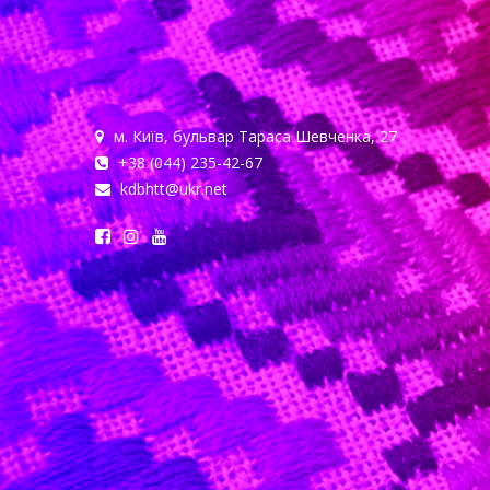
м. Київ, бульвар Тараса Шевченка, 27
+38 (044) 235-42-67
kdbhtt@ukr.net