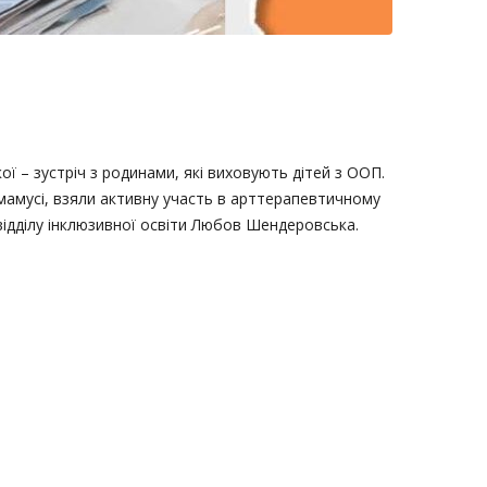
ї – зустріч з родинами, які виховують дітей з ООП.
їх мамусі, взяли активну участь в арттерапевтичному
відділу інклюзивної освіти Любов Шендеровська.