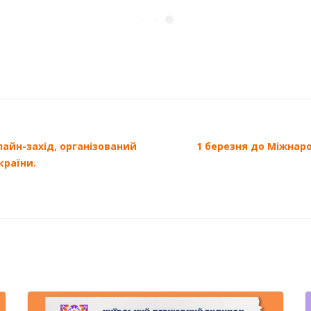
айн-захід, організований
1 березня до Міжнар
країни.