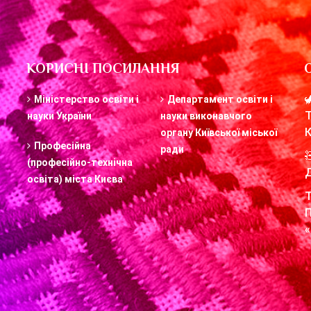
КОРИСНІ ПОСИЛАННЯ
Міністерство освіти і
Департамент освіти і
науки України
науки виконавчого
органу Київської міської
Професійна
ради
(професійно-технічна
освіта) міста Києва
«