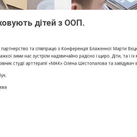
ховують дітей з ООП.
о партнерство та співпрацю з Конференція Блаженної Марти Вєцко
важкої зими нас зустріли надзвичайно радісно і щиро. Діти, та і 
рівник студії арттерапії «МАК» Олена Шестопалова та завідувач 
ує.
єва