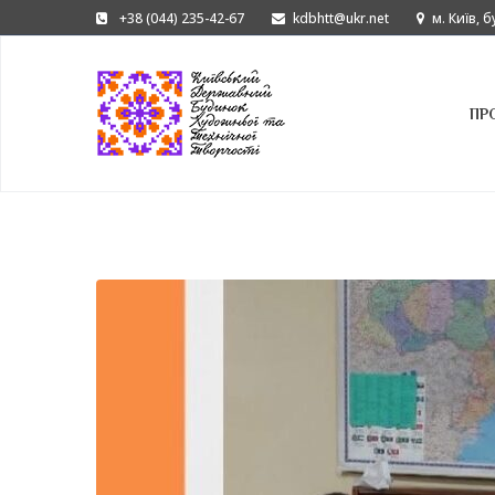
+38 (044) 235-42-67
kdbhtt@ukr.net
м. Київ, 
ПР