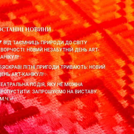
ОСТАННІ НОВИНИ
🦖 ВІД ТАЄМНИЦЬ ПРИРОДИ ДО СВІТУ
ТВОРЧОСТІ: НОВИЙ НЕЗАБУТНІЙ ДЕНЬ ART-
КАНІКУЛ!✨
🧸ЯСКРАВІ ЛІТНІ ПРИГОДИ ТРИВАЮТЬ: НОВИЙ
ДЕНЬ ART-КАНІКУЛ!✨
ТЕАТРАЛЬНА ПОДІЯ, ЯКУ НЕ МОЖНА
ПРОПУСТИТИ: ЗАПРОШУЄМО НА ВИСТАВУ
М.Ч.»!✨