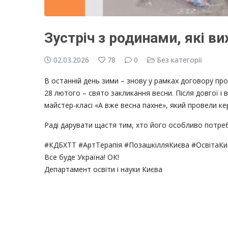
Зустріч з родинами, які ви
02.03.2026
78
0
Без категорії
В останній день зими – знову у рамках договору пр
28 лютого – свято закликання весни. Після довгої і 
майстер-класі «А вже весна пахне», який провели ке
Раді дарувати щастя тим, хто його особливо потреб
#КДБХТТ #АртТерапія #ПозашкілляКиєва #ОсвітаКи
Все буде Україна! ОК!
Департамент освіти і науки Києва