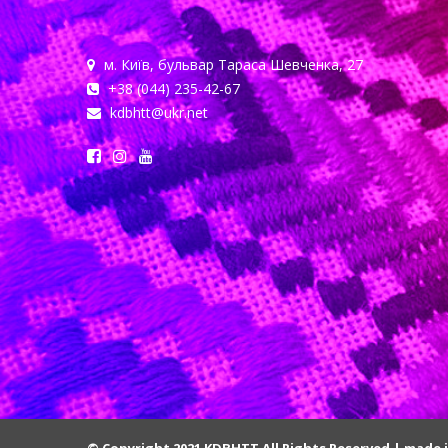
м. Київ, бульвар Тараса Шевченка, 27
+38 (044) 235-42-67
kdbhtt@ukr.net