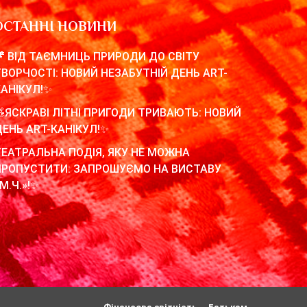
ОСТАННІ НОВИНИ
🦖 ВІД ТАЄМНИЦЬ ПРИРОДИ ДО СВІТУ
ТВОРЧОСТІ: НОВИЙ НЕЗАБУТНІЙ ДЕНЬ ART-
КАНІКУЛ!✨
🧸ЯСКРАВІ ЛІТНІ ПРИГОДИ ТРИВАЮТЬ: НОВИЙ
ДЕНЬ ART-КАНІКУЛ!✨
ТЕАТРАЛЬНА ПОДІЯ, ЯКУ НЕ МОЖНА
ПРОПУСТИТИ: ЗАПРОШУЄМО НА ВИСТАВУ
М.Ч.»!✨