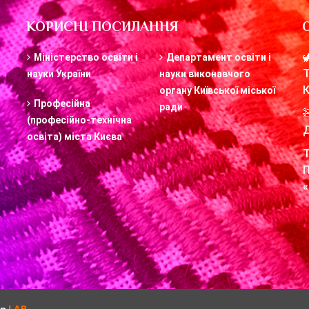
КОРИСНІ ПОСИЛАННЯ
Міністерство освіти і
Департамент освіти і
науки України
науки виконавчого
органу Київської міської
Професійна
ради
(професійно-технічна
освіта) міста Києва
«
LAB