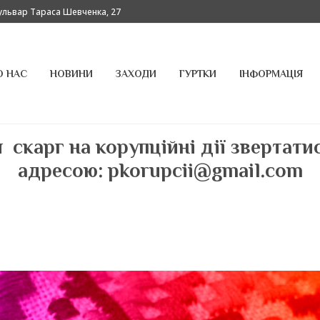
бульвар Тараса Шевченка, 27
О НАС
НОВИНИ
ЗАХОДИ
ГУРТКИ
ІНФОРМАЦІЯ
 скарг на корупційні дії звертат
адресою:
pkorupcii@gmail.com