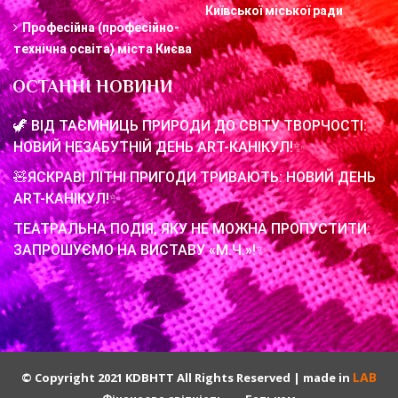
Київської міської ради
Професійна (професійно-
технічна освіта) міста Києва
ОСТАННІ НОВИНИ
🦖 ВІД ТАЄМНИЦЬ ПРИРОДИ ДО СВІТУ ТВОРЧОСТІ:
НОВИЙ НЕЗАБУТНІЙ ДЕНЬ ART-КАНІКУЛ!✨
🧸ЯСКРАВІ ЛІТНІ ПРИГОДИ ТРИВАЮТЬ: НОВИЙ ДЕНЬ
ART-КАНІКУЛ!✨
ТЕАТРАЛЬНА ПОДІЯ, ЯКУ НЕ МОЖНА ПРОПУСТИТИ:
ЗАПРОШУЄМО НА ВИСТАВУ «М.Ч.»!✨
LAB
© Copyright 2021 KDBHTT All Rights Reserved | made in