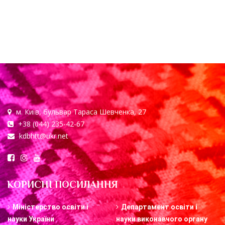
м. Київ, бульвар Тараса Шевченка, 27
+38 (044) 235-42-67
kdbhtt@ukr.net
КОРИСНІ ПОСИЛАННЯ
Міністерство освіти і
Департамент освіти і
науки України
науки виконавчого органу