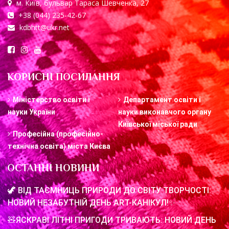
м. Київ, бульвар Тараса Шевченка, 27
+38 (044) 235-42-67
kdbhtt@ukr.net
КОРИСНІ ПОСИЛАННЯ
Міністерство освіти і
Департамент освіти і
науки України
науки виконавчого органу
Київської міської ради
Професійна (професійно-
технічна освіта) міста Києва
ОСТАННІ НОВИНИ
🦖 ВІД ТАЄМНИЦЬ ПРИРОДИ ДО СВІТУ ТВОРЧОСТІ:
НОВИЙ НЕЗАБУТНІЙ ДЕНЬ ART-КАНІКУЛ!✨
🧸ЯСКРАВІ ЛІТНІ ПРИГОДИ ТРИВАЮТЬ: НОВИЙ ДЕНЬ