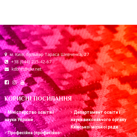
м. Київ, бульвар Тараса Шевченка, 27
+38 (044) 235-42-67
kdbhtt@ukr.net
КОРИСНІ ПОСИЛАННЯ
Міністерство освіти і
Департамент освіти і
науки України
науки виконавчого органу
Київської міської ради
Професійна (професійно-