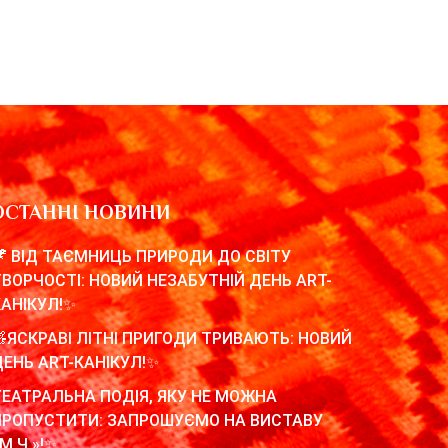
ОСТАННІ НОВИНИ
🦖 ВІД ТАЄМНИЦЬ ПРИРОДИ ДО СВІТУ
ТВОРЧОСТІ: НОВИЙ НЕЗАБУТНІЙ ДЕНЬ ART-
КАНІКУЛ!✨
🧸ЯСКРАВІ ЛІТНІ ПРИГОДИ ТРИВАЮТЬ: НОВИЙ
ДЕНЬ ART-КАНІКУЛ!✨
ТЕАТРАЛЬНА ПОДІЯ, ЯКУ НЕ МОЖНА
ПРОПУСТИТИ: ЗАПРОШУЄМО НА ВИСТАВУ
М.Ч.»!✨