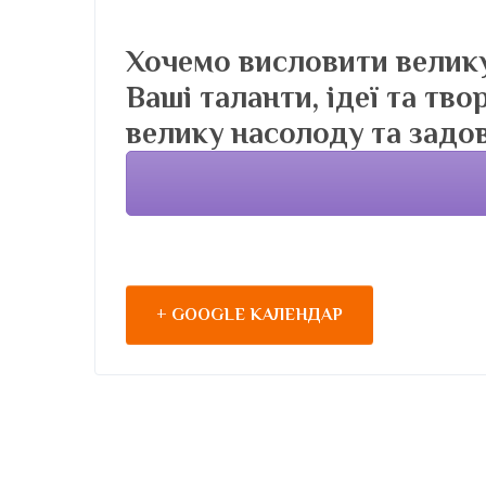
Хочемо висловити велику
Ваші таланти, ідеї та тв
велику насолоду та задов
+ GOOGLE КАЛЕНДАР