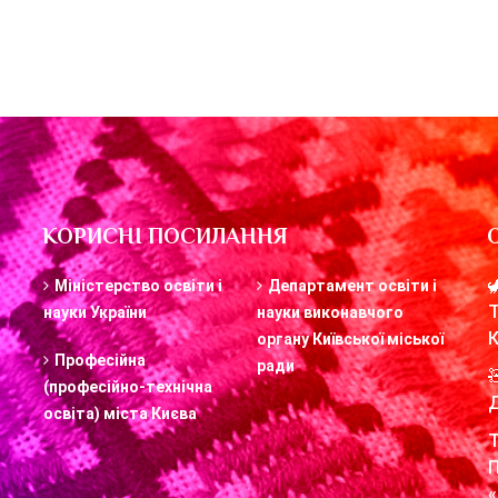
КОРИСНІ ПОСИЛАННЯ
Міністерство освіти і
Департамент освіти і
науки України
науки виконавчого
органу Київської міської
Професійна
ради
(професійно-технічна
освіта) міста Києва
«