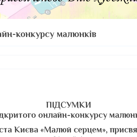
айн-конкурсу малюнків
ПІДСУМКИ
дкритого онлайн-конкурсу малюн
іста Києва «Малюй серцем», прис