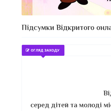
Підсумки Відкритого онл
ОГЛЯД ЗАХОДУ
Ві
серед дітей та молоді м