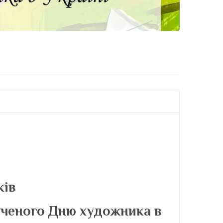
ків
вяченого Дню художника в