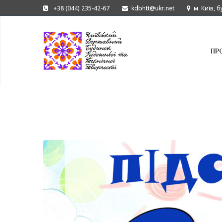
+38 (044) 235-42-67
kdbhtt@ukr.net
м. Київ, 
ПР