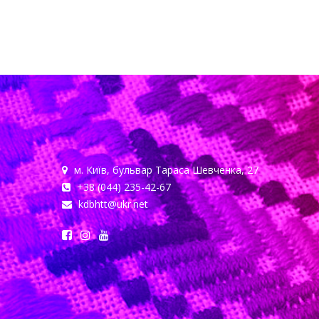
м. Київ, бульвар Тараса Шевченка, 27
+38 (044) 235-42-67
kdbhtt@ukr.net