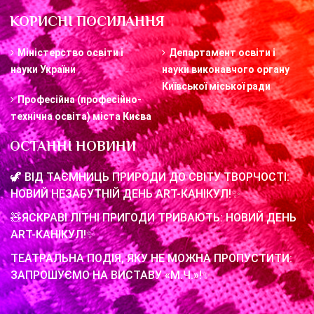
КОРИСНІ ПОСИЛАННЯ
Міністерство освіти і
Департамент освіти і
науки України
науки виконавчого органу
Київської міської ради
Професійна (професійно-
технічна освіта) міста Києва
ОСТАННІ НОВИНИ
🦖 ВІД ТАЄМНИЦЬ ПРИРОДИ ДО СВІТУ ТВОРЧОСТІ:
НОВИЙ НЕЗАБУТНІЙ ДЕНЬ ART-КАНІКУЛ!✨
🧸ЯСКРАВІ ЛІТНІ ПРИГОДИ ТРИВАЮТЬ: НОВИЙ ДЕНЬ
ART-КАНІКУЛ!✨
ТЕАТРАЛЬНА ПОДІЯ, ЯКУ НЕ МОЖНА ПРОПУСТИТИ:
ЗАПРОШУЄМО НА ВИСТАВУ «М.Ч.»!✨