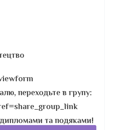
тецтво
/viewform
лю, переходьте в групу:
ref=share_group_link
 дипломами та подяками!