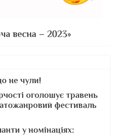
ча весна – 2023»
що не чули!
рчості оголошує травень
гатожанровий фестиваль
анти у номінаціях: