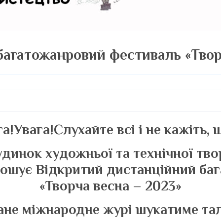
багатожанровий фестиваль «Твор
а!Увага!Слухайте всі і не кажіть, 
динок художньої та технічної тво
олошує Відкритий дистанційний ба
«Творча весна – 2023»
не міжнародне журі шукатиме тал