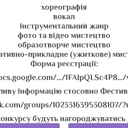
хореографія
вокал
інструментальний жанр
фото та відео мистецтво
образотворче мистецтво
ативно-прикладне (ужиткове) мис
Форма реєстрації:
docs.google.com/…/1FAIpQLSc4P8…
иву інформацію стосовно Фестива
k.com/groups/1023316395308107/?
конкурсу будуть нагороджуватись