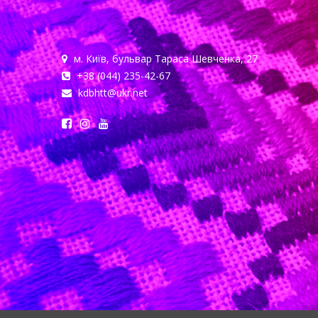
м. Київ, бульвар Тараса Шевченка, 27
+38 (044) 235-42-67
kdbhtt@ukr.net