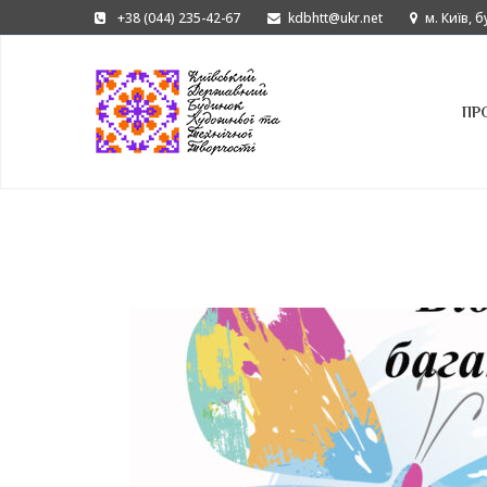
+38 (044) 235-42-67
kdbhtt@ukr.net
м. Київ, 
ПР