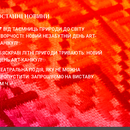
ОСТАННІ НОВИНИ
🦖 ВІД ТАЄМНИЦЬ ПРИРОДИ ДО СВІТУ
ТВОРЧОСТІ: НОВИЙ НЕЗАБУТНІЙ ДЕНЬ ART-
КАНІКУЛ!✨
🧸ЯСКРАВІ ЛІТНІ ПРИГОДИ ТРИВАЮТЬ: НОВИЙ
ДЕНЬ ART-КАНІКУЛ!✨
ТЕАТРАЛЬНА ПОДІЯ, ЯКУ НЕ МОЖНА
ПРОПУСТИТИ: ЗАПРОШУЄМО НА ВИСТАВУ
М.Ч.»!✨