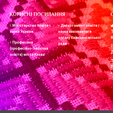
КОРИСНІ ПОСИЛАННЯ
Міністерство освіти і
Департамент освіти і
науки України
науки виконавчого
органу Київської міської
Професійна
ради
(професійно-технічна
освіта) міста Києва
«