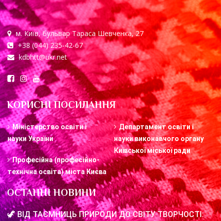
м. Київ, бульвар Тараса Шевченка, 27
+38 (044) 235-42-67
kdbhtt@ukr.net
КОРИСНІ ПОСИЛАННЯ
Міністерство освіти і
Департамент освіти і
науки України
науки виконавчого органу
Київської міської ради
Професійна (професійно-
технічна освіта) міста Києва
ОСТАННІ НОВИНИ
🦖 ВІД ТАЄМНИЦЬ ПРИРОДИ ДО СВІТУ ТВОРЧОСТІ: