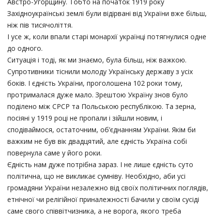
Австро-Угорщину. Тобто на початок 1919 року
Західноукраїнські землі були відірвані від України вже більш,
ніж пів тисячоліття.
І усе ж, коли впали старі монархії українці потягнулися одне
до одного.
Ситуація і тоді, як ми знаємо, була більш, ніж важкою.
Супротивники тіснили молоду Українську державу з усіх
боків. І єдність України, проголошена 102 роки тому,
протрималася дуже мало. Зрештою Україну знов було
поділено між СРСР та Польською республікою. Та зерна,
посіяні у 1919 році не пропали і зійшли новим, і
сподіваймося, остаточним, об’єднанням України. Якім би
важким не був вік двадцятий, але єдність Україна собі
повернула саме у його роки.
Єдність нам дуже потрібна зараз. І не лише єдність суто
політична, що не викликає сумніву. Необхідно, аби усі
громадяни України незалежно від своїх політичних поглядів,
етнічної чи релігійної приналежності бачили у своїм сусіді
саме свого співвітчизника, а не ворога, якого треба