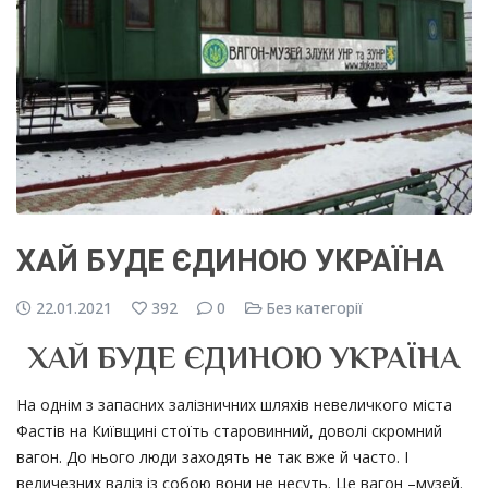
ХАЙ БУДЕ ЄДИНОЮ УКРАЇНА
22.01.2021
392
0
Без категорії
ХАЙ БУДЕ ЄДИНОЮ УКРАЇНА
На однім з запасних залізничних шляхів невеличкого міста
Фастів на Київщині стоїть старовинний, доволі скромний
вагон. До нього люди заходять не так вже й часто. І
величезних валіз із собою вони не несуть. Це вагон –музей.