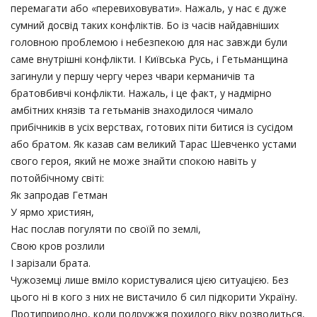
перемагати або «перевиховувати». Нажаль, у нас є дуже
сумний досвід таких конфліктів. Бо із часів найдавніших
головною проблемою і небезпекою для нас завжди були
саме внутрішні конфлікти. І Київська Русь, і Гетьманщина
загинули у першу чергу через чвари керманичів та
братовбивчі конфлікти. Нажаль, і це факт, у надмірно
амбітних князів та гетьманів знаходилося чимало
прибічників в усіх верствах, готових піти битися із сусідом
або братом. Як казав сам великий Тарас Шевченко устами
свого героя, який не може знайти спокою навіть у
потойбічному світі:
Як запродав Гетман
У ярмо християн,
Нас послав погуляти по своїй по землі,
Свою кров розлили
І зарізали брата.
Чужоземці лише вміло користувалися цією ситуацією. Без
цього ні в кого з них не вистачило б сил підкорити Україну.
Протиприродно, коли подружжя похилого віку розводиться,