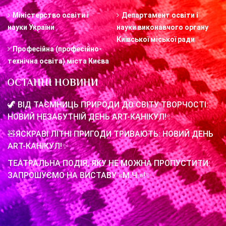
Міністерство освіти і
Департамент освіти і
науки України
науки виконавчого органу
Київської міської ради
Професійна (професійно-
технічна освіта) міста Києва
ОСТАННІ НОВИНИ
🦖 ВІД ТАЄМНИЦЬ ПРИРОДИ ДО СВІТУ ТВОРЧОСТІ:
НОВИЙ НЕЗАБУТНІЙ ДЕНЬ ART-КАНІКУЛ!✨
🧸ЯСКРАВІ ЛІТНІ ПРИГОДИ ТРИВАЮТЬ: НОВИЙ ДЕНЬ
ART-КАНІКУЛ!✨
ТЕАТРАЛЬНА ПОДІЯ, ЯКУ НЕ МОЖНА ПРОПУСТИТИ:
ЗАПРОШУЄМО НА ВИСТАВУ «М.Ч.»!✨