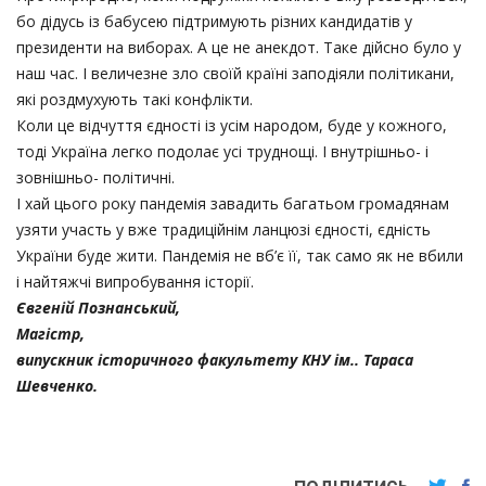
бо дідусь із бабусею підтримують різних кандидатів у
президенти на виборах. А це не анекдот. Таке дійсно було у
наш час. І величезне зло своїй країні заподіяли політикани,
які роздмухують такі конфлікти.
Коли це відчуття єдності із усім народом, буде у кожного,
тоді Україна легко подолає усі труднощі. І внутрішньо- і
зовнішньо- політичні.
І хай цього року пандемія завадить багатьом громадянам
узяти участь у вже традиційнім ланцюзі єдності, єдність
України буде жити. Пандемія не вб’є її, так само як не вбили
і найтяжчі випробування історії.
Євгеній Познанський,
Магістр,
випускник історичного факультету КНУ ім.. Тараса
Шевченко.