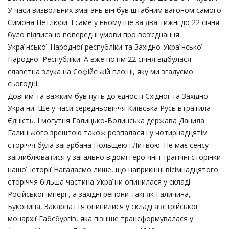
У часи визвольних змагань він був штабним вагоном самого
Симона Петлюри. І саме у ньому ще за два тижні до 22 січня
було підписано попередні умови про воз’єднання
Української Народної республіки та Західно-Української
Народної Республіки. А вже потім 22 січня відбулася
славетна злука на Софійській площі, яку ми згадуємо
сьогодні.
Довгим та важким був путь до єдності Східної та Західної
України. Ще у часи середньовіччя Київська Русь втратила
Єдність. І могутня Галицько-Волинська держава Данила
Галицького зрештою також розпалася і у чотирнадцятім
сторіччі була загарбана Польщею і Литвою. Не має сенсу
заглиблюватися у загально відомі героїчні і трагічні сторінки
нашої історії Нагадаємо лише, що наприкінці вісімнадцятого
сторіччя більша частина України опинилася у складі
Російської імперії, а західні регіони такі як Галичина,
Буковина, Закарпаття опинилися у складі австрійської
монархії Габсбургів, яка пізніше трансформувалася у