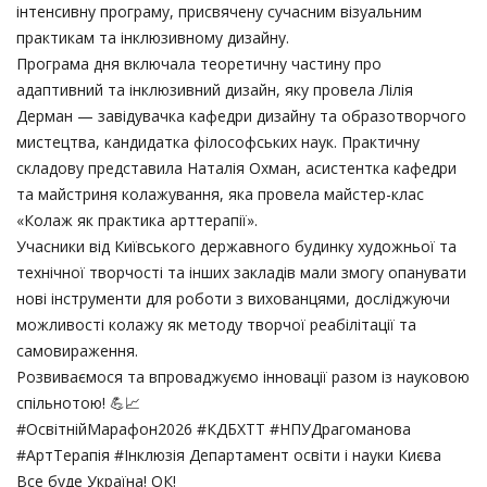
інтенсивну програму, присвячену сучасним візуальним
практикам та інклюзивному дизайну.
Програма дня включала теоретичну частину про
адаптивний та інклюзивний дизайн, яку провела Лілія
Дерман — завідувачка кафедри дизайну та образотворчого
мистецтва, кандидатка філософських наук. Практичну
складову представила Наталія Охман, асистентка кафедри
та майстриня колажування, яка провела майстер-клас
«Колаж як практика арттерапії».
Учасники від Київського державного будинку художньої та
технічної творчості та інших закладів мали змогу опанувати
нові інструменти для роботи з вихованцями, досліджуючи
можливості колажу як методу творчої реабілітації та
самовираження.
Розвиваємося та впроваджуємо інновації разом із науковою
спільнотою! 💪📈
#ОсвітнійМарафон2026 #КДБХТТ #НПУДрагоманова
#АртТерапія #Інклюзія Департамент освіти і науки Києва
Все буде Україна! ОК!