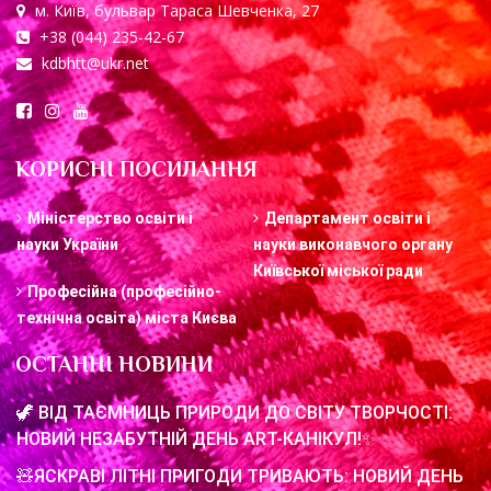
м. Київ, бульвар Тараса Шевченка, 27
+38 (044) 235-42-67
kdbhtt@ukr.net
КОРИСНІ ПОСИЛАННЯ
Міністерство освіти і
Департамент освіти і
науки України
науки виконавчого органу
Київської міської ради
Професійна (професійно-
технічна освіта) міста Києва
ОСТАННІ НОВИНИ
🦖 ВІД ТАЄМНИЦЬ ПРИРОДИ ДО СВІТУ ТВОРЧОСТІ:
НОВИЙ НЕЗАБУТНІЙ ДЕНЬ ART-КАНІКУЛ!✨
🧸ЯСКРАВІ ЛІТНІ ПРИГОДИ ТРИВАЮТЬ: НОВИЙ ДЕНЬ