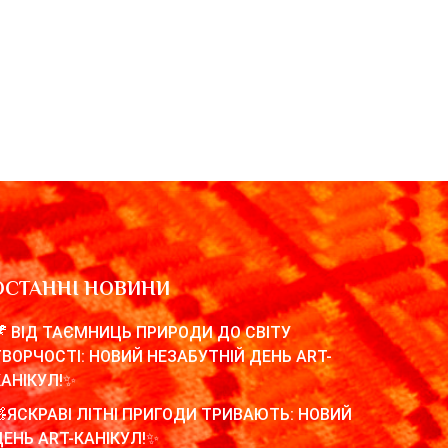
ОСТАННІ НОВИНИ
🦖 ВІД ТАЄМНИЦЬ ПРИРОДИ ДО СВІТУ
ТВОРЧОСТІ: НОВИЙ НЕЗАБУТНІЙ ДЕНЬ ART-
КАНІКУЛ!✨
🧸ЯСКРАВІ ЛІТНІ ПРИГОДИ ТРИВАЮТЬ: НОВИЙ
ДЕНЬ ART-КАНІКУЛ!✨