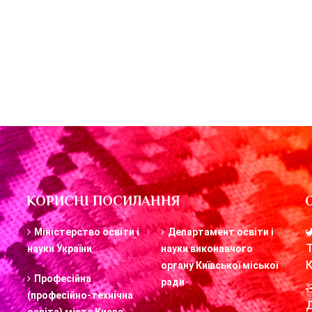
КОРИСНІ ПОСИЛАННЯ
Міністерство освіти і
Департамент освіти і
науки України
науки виконавчого
органу Київської міської
Професійна
ради
(професійно-технічна
освіта) міста Києва