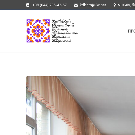
+38 (044) 235-42-67
kdbhtt@ukr.net
м. Київ, 
ПР