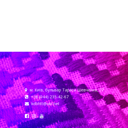
м. Київ, бульвар Тараса Шевченка, 27
+38 (044) 235-42-67
kdbhtt@ukr.net