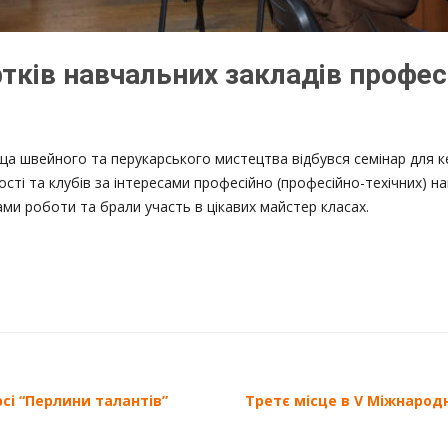
ртків навчальних закладів профес
а швейного та перукарського мистецтва відбувся семінар для ке
сті та клубів за інтересами професійно (професійно-техічних) нав
ми роботи та брали участь в цікавих майстер класах.
сі “Перлини талантів”
Третє місце в V Міжнародн