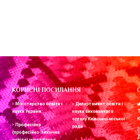
КОРИСНІ ПОСИЛАННЯ
Міністерство освіти і
Департамент освіти і
науки України
науки виконавчого
органу Київської міської
Професійна
ради
(професійно-технічна
освіта) міста Києва