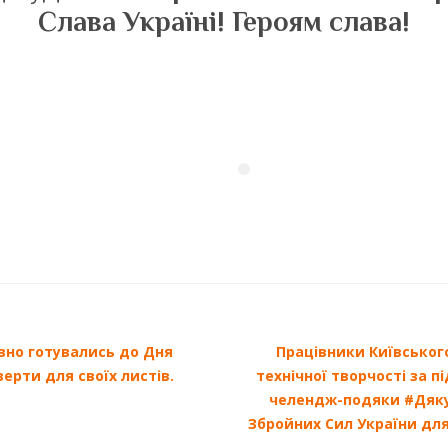
Слава Україні! Героям слава!
ивно готувались до Дня
Працівники Київськог
ерти для своїх листів.
технічної творчості за 
челендж-подяки #Дяку
Збройних Сил України дл