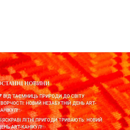
ОСТАННІ НОВИНИ
🦖 ВІД ТАЄМНИЦЬ ПРИРОДИ ДО СВІТУ
ТВОРЧОСТІ: НОВИЙ НЕЗАБУТНІЙ ДЕНЬ ART-
КАНІКУЛ!✨
🧸ЯСКРАВІ ЛІТНІ ПРИГОДИ ТРИВАЮТЬ: НОВИЙ
ДЕНЬ ART-КАНІКУЛ!✨