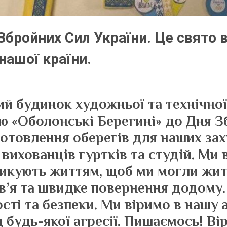
Збройних Сил України. Це свято в
нашої країни.
й будинок художньої та технічної 
ю «Оболонські Берегині» до Дня З
готовлення оберегів для наших зах
вихованців гуртків та студій. Ми
икують життям, щоб ми могли жити
в’я та швидке повернення додому.
ті та безпеки. Ми віримо в нашу а
д будь-якої агресії. Пишаємось! 