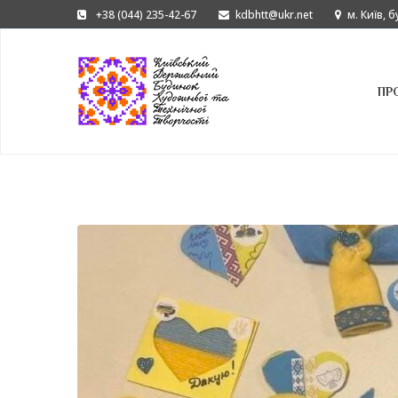
+38 (044) 235-42-67
kdbhtt@ukr.net
м. Київ, 
ПР