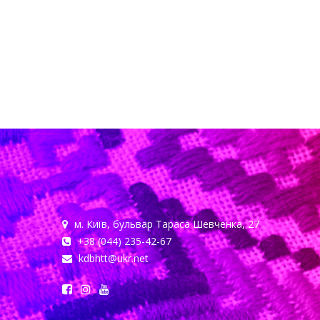
м. Київ, бульвар Тараса Шевченка, 27
+38 (044) 235-42-67
kdbhtt@ukr.net