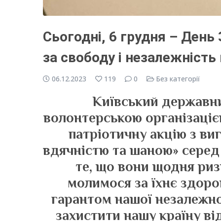
Сьогодні, 6 грудня – День 
за свободу і незалежність 
06.12.2023
119
0
Без категорії
Київський державни
волонтерською організаціє
патріотичну акцію з ви
вдячністю та шаною» серед 
те, що вони щодня риз
молимося за їхнє здоро
гарантом нашої незалежнос
захистити нашу країну ві