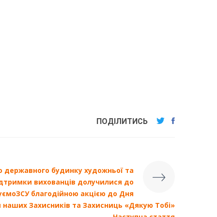
ПОДІЛИТИСЬ
о державного будинку художньої та
підтримки вихованців долучилися до
ємоЗСУ благодійною акцією до Дня
я наших Захисників та Захисниць «Дякую Тобі»
Наступна стаття