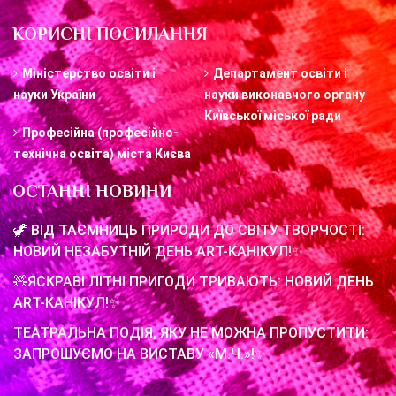
КОРИСНІ ПОСИЛАННЯ
Міністерство освіти і
Департамент освіти і
науки України
науки виконавчого органу
Київської міської ради
Професійна (професійно-
технічна освіта) міста Києва
ОСТАННІ НОВИНИ
🦖 ВІД ТАЄМНИЦЬ ПРИРОДИ ДО СВІТУ ТВОРЧОСТІ:
НОВИЙ НЕЗАБУТНІЙ ДЕНЬ ART-КАНІКУЛ!✨
🧸ЯСКРАВІ ЛІТНІ ПРИГОДИ ТРИВАЮТЬ: НОВИЙ ДЕНЬ
ART-КАНІКУЛ!✨
ТЕАТРАЛЬНА ПОДІЯ, ЯКУ НЕ МОЖНА ПРОПУСТИТИ:
ЗАПРОШУЄМО НА ВИСТАВУ «М.Ч.»!✨