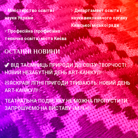
Міністерство освіти і
Департамент освіти і
науки України
науки виконавчого органу
Київської міської ради
Професійна (професійно-
технічна освіта) міста Києва
ОСТАННІ НОВИНИ
🦖 ВІД ТАЄМНИЦЬ ПРИРОДИ ДО СВІТУ ТВОРЧОСТІ:
НОВИЙ НЕЗАБУТНІЙ ДЕНЬ ART-КАНІКУЛ!✨
🧸ЯСКРАВІ ЛІТНІ ПРИГОДИ ТРИВАЮТЬ: НОВИЙ ДЕНЬ
ART-КАНІКУЛ!✨
ТЕАТРАЛЬНА ПОДІЯ, ЯКУ НЕ МОЖНА ПРОПУСТИТИ:
ЗАПРОШУЄМО НА ВИСТАВУ «М.Ч.»!✨