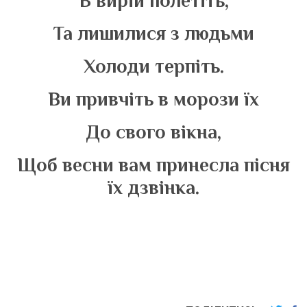
В вирій полетіть,
Та лишилися з людьми
Холоди терпіть.
Ви привчіть в морози їх
До свого вікна,
Щоб весни вам принесла пісня
їх дзвінка.