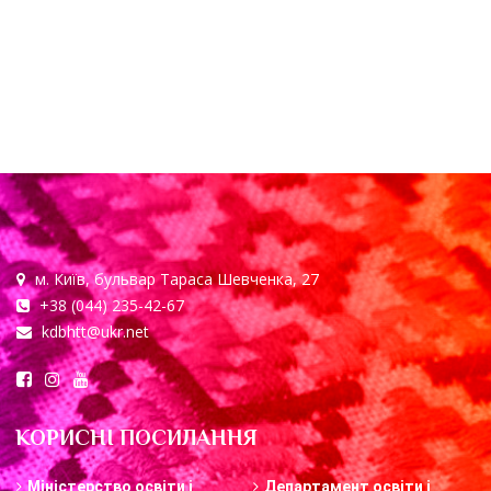
м. Київ, бульвар Тараса Шевченка, 27
+38 (044) 235-42-67
kdbhtt@ukr.net
КОРИСНІ ПОСИЛАННЯ
Міністерство освіти і
Департамент освіти і