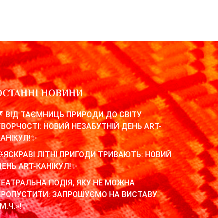
ОСТАННІ НОВИНИ
🦖 ВІД ТАЄМНИЦЬ ПРИРОДИ ДО СВІТУ
ТВОРЧОСТІ: НОВИЙ НЕЗАБУТНІЙ ДЕНЬ ART-
КАНІКУЛ!✨
🧸ЯСКРАВІ ЛІТНІ ПРИГОДИ ТРИВАЮТЬ: НОВИЙ
ДЕНЬ ART-КАНІКУЛ!✨
ТЕАТРАЛЬНА ПОДІЯ, ЯКУ НЕ МОЖНА
ПРОПУСТИТИ: ЗАПРОШУЄМО НА ВИСТАВУ
М.Ч.»!✨