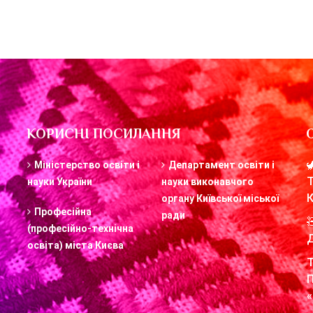
КОРИСНІ ПОСИЛАННЯ
Міністерство освіти і
Департамент освіти і
науки України
науки виконавчого
органу Київської міської
Професійна
ради
(професійно-технічна
освіта) міста Києва
«