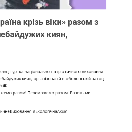
аїна крізь віки» разом з
небайдужих киян,
ванці гуртка національно-патріотичного виховання
ебайдужих киян, організованій в оболонській затоці
🕊️
поможемо разом! Переможемо разом! Разом- ми
тичнеВиховання #ЕкологічнаАкція