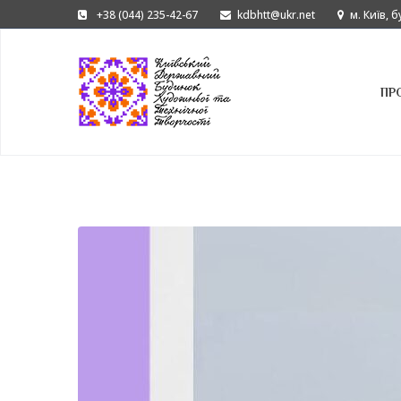
+38 (044) 235-42-67
kdbhtt@ukr.net
м. Київ, 
ПР