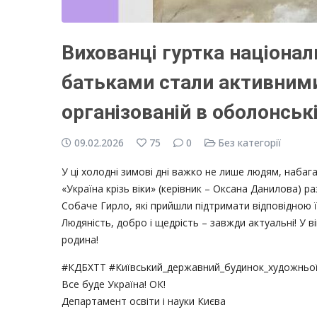
Вихованці гуртка націонал
батьками стали активними
організованій в оболонськ
09.02.2026
75
0
Без категорії
У ці холодні зимові дні важко не лише людям, наба
«Україна крізь віки» (керівник – Оксана Данилова) 
Собаче Гирло, які прийшли підтримати відповідною ї
Людяність, добро і щедрість – завжди актуальні! У
родина!
#КДБХТТ #Київський_державний_будинок_художньої_
Все буде Україна! ОК!
Департамент освіти і науки Києва