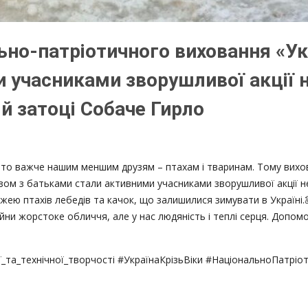
ьно-патріотичного виховання «Укр
 учасниками зворушливої акції 
ій затоці Собаче Гирло
гато важче нашим меншим друзям – птахам і тваринам. Тому вихо
разом з батьками стали активними учасниками зворушливої акції н
жею птахів лебедів та качок, що залишилися зимувати в Україні.
 війни жорстоке обличчя, але у нас людяність і теплі серця. До
та_технічної_творчості #УкраїнаКрізьВіки #НаціональноПатріо